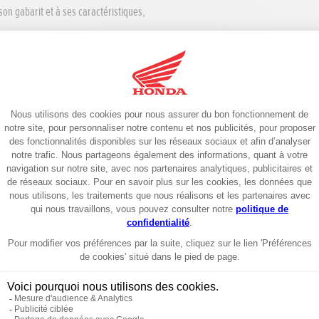
on gabarit et à ses caractéristiques,
Collection de v
La gamme de vêtements lifestyle Honda prol
casquettes : des pièces pensées pour le quo
Inspirée de l’héritage Honda, chaque créatio
collection conçue pour celles et ceux qui 
Voir la gamme de vêtements Honda