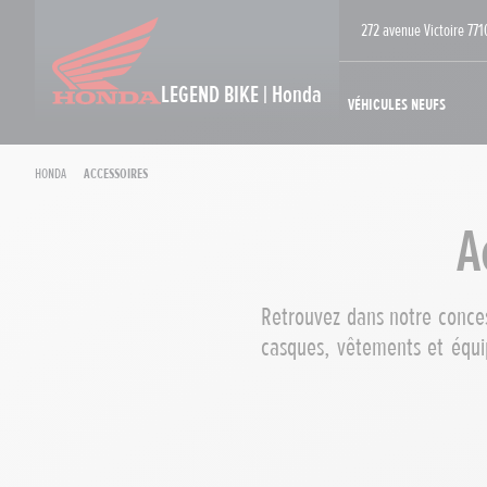
272 avenue Victoire 77
LEGEND BIKE | Honda
Véhicules neufs
Honda
Accessoires
A
Retrouvez dans notre conces
casques, vêtements et équi