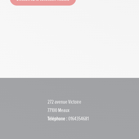
272 avenue Victoire
77100 Meaux
Téléphone :
0164354681