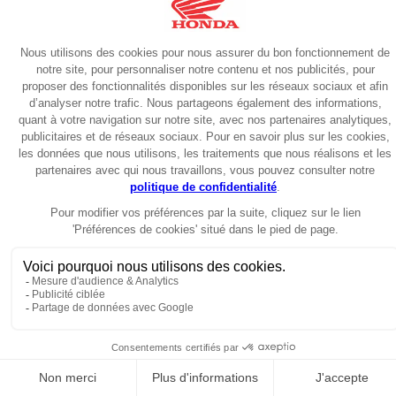
Enduro
2025
HONDA CRF 450 RX RALLY HRC
38990€
Non Garantie
151 km
Première main
Scooter
2025