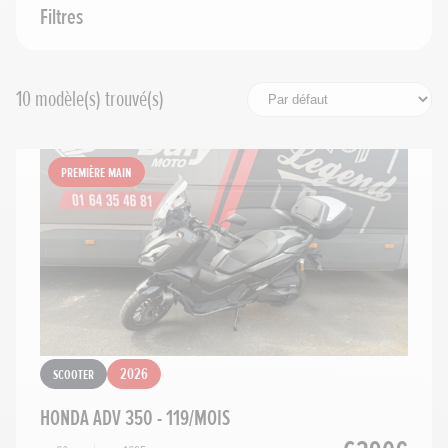
Filtres
Année minimum
10
modèle(s) trouvé(s)
Voir plus de filtres
Première main
Première main
Avec garantie
Rechercher
Réinitialiser les filtres
Scooter
2026
HONDA ADV 350 - 119/MOIS