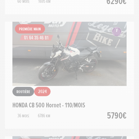
6290€
60 mois
1695 km
Première main
Routière
2024
HONDA CB 500 Hornet - 110/MOIS
5790€
36 mois
6786 km