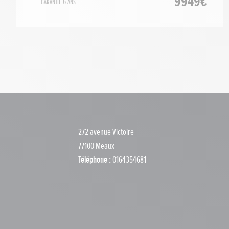
9949€
Garantie 6 ans
272 avenue Victoire
77100 Meaux
Téléphone :
0164354681