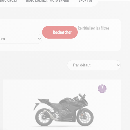
Moto cross
Moto loisirs / moto enfant
Sport GT
Réinitialiser les filtres
Rechercher