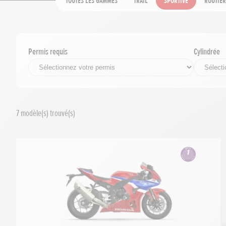
Toutes les gammes
Trail
Sportive
Routièr
Permis requis
Cylindrée
7
modèle(s) trouvé(s)