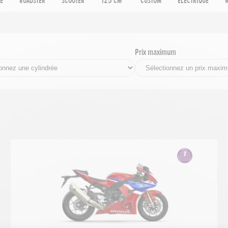
e
Roadster
Scooter
125 cm³
Custom
Electrique
Prix maximum