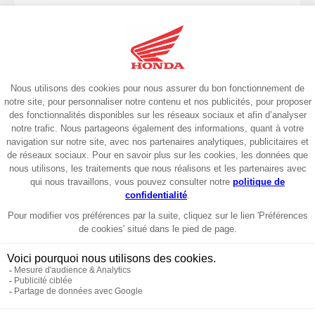
Sportive
2024
CBR1000RR-R Fireblade SP 2024
26749€
Garantie 6 ans
Sportive
2024